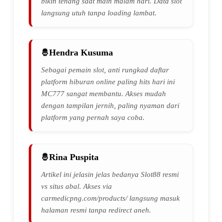
bikin tenang saat main malam hari. Data slot
langsung utuh tanpa loading lambat.
Hendra Kusuma
Sebagai pemain slot, anti rungkad daftar
platform hiburan online paling hits hari ini
MC777 sangat membantu. Akses mudah
dengan tampilan jernih, paling nyaman dari
platform yang pernah saya coba.
Rina Puspita
Artikel ini jelasin jelas bedanya Slot88 resmi
vs situs abal. Akses via
carmedicpng.com/products/ langsung masuk
halaman resmi tanpa redirect aneh.