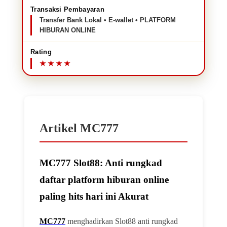
Transaksi Pembayaran
Transfer Bank Lokal • E-wallet • PLATFORM
HIBURAN ONLINE
Rating
Artikel MC777
MC777 Slot88: Anti rungkad
daftar platform hiburan online
paling hits hari ini Akurat
MC777
menghadirkan Slot88 anti rungkad