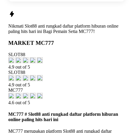
Nikmati
Slot88 anti rungkad daftar platform hiburan online
paling hits hari ini
Bagi Pemain Setia
MC777!
MARKET MC777
SLOT88
4.9 out of 5
SLOT88
4.9 out of 5
MC777
4.6 out of 5
MC777 # Slot88 anti rungkad daftar platform hiburan
online paling hits hari ini
MC777 merupakan platform Slot88 anti rungkad daftar