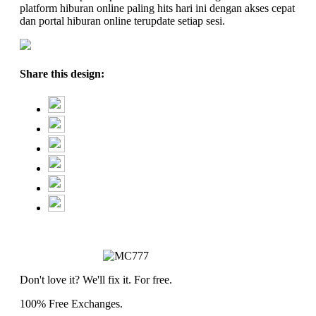
platform hiburan online paling hits hari ini dengan akses cepat
dan portal hiburan online terupdate setiap sesi.
Share this design:
Don't love it? We'll fix it. For free.
100% Free Exchanges.