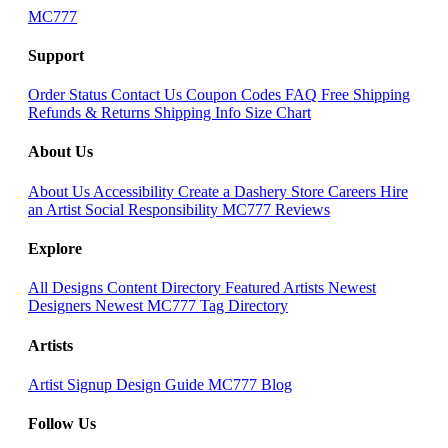
MC777
Support
Order Status
Contact Us
Coupon Codes
FAQ
Free Shipping
Refunds & Returns
Shipping Info
Size Chart
About Us
About Us
Accessibility
Create a Dashery Store
Careers
Hire
an Artist
Social Responsibility
MC777 Reviews
Explore
All Designs
Content Directory
Featured Artists
Newest
Designers
Newest MC777
Tag Directory
Artists
Artist Signup
Design Guide
MC777 Blog
Follow Us