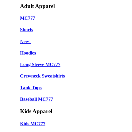
Adult Apparel
MC777
Shorts
New!
Hoodies
Long Sleeve MC777
Crewneck Sweatshirts
Tank Tops
Baseball MC777
Kids Apparel
Kids MC777